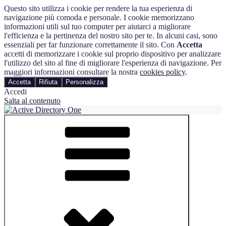
Questo sito utilizza i cookie per rendere la tua esperienza di
navigazione più comoda e personale. I cookie memorizzano
informazioni utili sul tuo computer per aiutarci a migliorare
l'efficienza e la pertinenza del nostro sito per te. In alcuni casi, sono
essenziali per far funzionare correttamente il sito. Con
Accetta
accetti di memorizzare i cookie sul proprio dispositivo per analizzare
l'utilizzo del sito al fine di migliorare l'esperienza di navigazione. Per
maggiori informazioni consultare la nostra
cookies policy
.
Accetta
Rifiuta
Personalizza
Accedi
Salta al contenuto
Automatizza e monitora il processo di gestione degli utenti in Active
Active Directory One
Directory e Microsoft 365